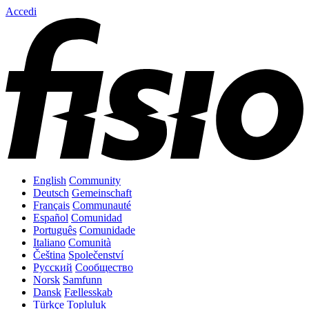
Accedi
English
Community
Deutsch
Gemeinschaft
Français
Communauté
Español
Comunidad
Português
Comunidade
Italiano
Comunità
Čeština
Společenství
Русский
Сообщество
Norsk
Samfunn
Dansk
Fællesskab
Türkçe
Topluluk