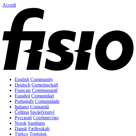
Accedi
English
Community
Deutsch
Gemeinschaft
Français
Communauté
Español
Comunidad
Português
Comunidade
Italiano
Comunità
Čeština
Společenství
Русский
Сообщество
Norsk
Samfunn
Dansk
Fællesskab
Türkçe
Topluluk