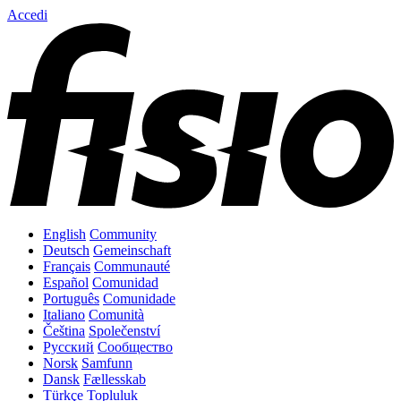
Accedi
English
Community
Deutsch
Gemeinschaft
Français
Communauté
Español
Comunidad
Português
Comunidade
Italiano
Comunità
Čeština
Společenství
Русский
Сообщество
Norsk
Samfunn
Dansk
Fællesskab
Türkçe
Topluluk