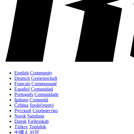
English
Community
Deutsch
Gemeinschaft
Français
Communauté
Español
Comunidad
Português
Comunidade
Italiano
Comunità
Čeština
Společenství
Русский
Сообщество
Norsk
Samfunn
Dansk
Fællesskab
Türkçe
Topluluk
中國人
社区