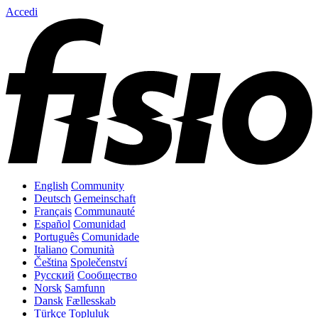
Accedi
English
Community
Deutsch
Gemeinschaft
Français
Communauté
Español
Comunidad
Português
Comunidade
Italiano
Comunità
Čeština
Společenství
Русский
Сообщество
Norsk
Samfunn
Dansk
Fællesskab
Türkçe
Topluluk