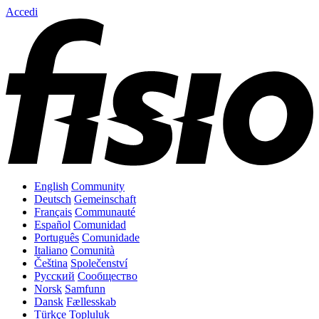
Accedi
English
Community
Deutsch
Gemeinschaft
Français
Communauté
Español
Comunidad
Português
Comunidade
Italiano
Comunità
Čeština
Společenství
Русский
Сообщество
Norsk
Samfunn
Dansk
Fællesskab
Türkçe
Topluluk