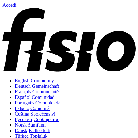
Accedi
English
Community
Deutsch
Gemeinschaft
Français
Communauté
Español
Comunidad
Português
Comunidade
Italiano
Comunità
Čeština
Společenství
Русский
Сообщество
Norsk
Samfunn
Dansk
Fællesskab
Türkçe
Topluluk