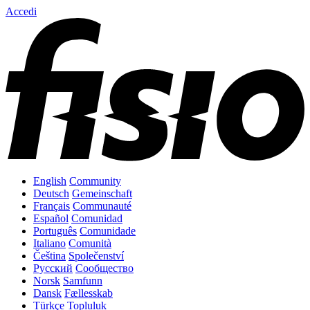
Accedi
English
Community
Deutsch
Gemeinschaft
Français
Communauté
Español
Comunidad
Português
Comunidade
Italiano
Comunità
Čeština
Společenství
Русский
Сообщество
Norsk
Samfunn
Dansk
Fællesskab
Türkçe
Topluluk