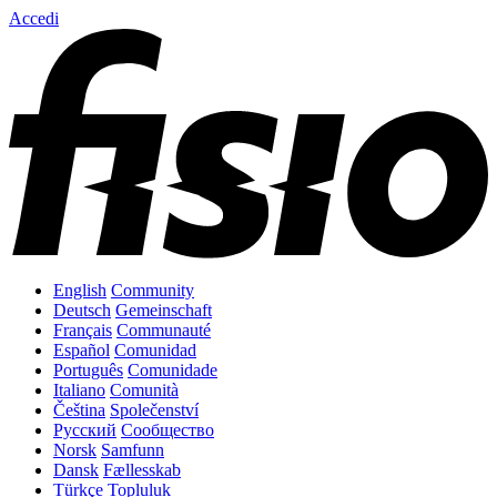
Accedi
English
Community
Deutsch
Gemeinschaft
Français
Communauté
Español
Comunidad
Português
Comunidade
Italiano
Comunità
Čeština
Společenství
Русский
Сообщество
Norsk
Samfunn
Dansk
Fællesskab
Türkçe
Topluluk