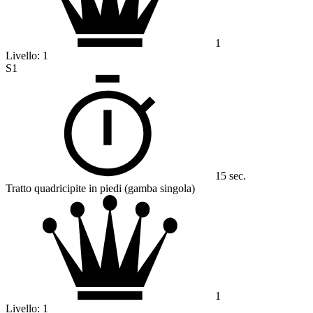
1
Livello:
1
S1
15 sec.
Tratto quadricipite in piedi (gamba singola)
1
Livello:
1