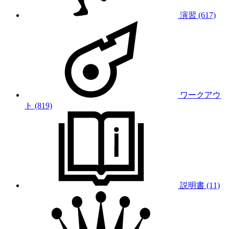
演習 (617)
ワークアウ
ト (819)
説明書 (11)