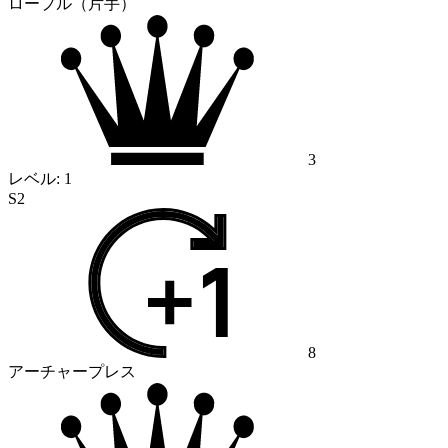
ロープル（片手）
3
レベル:
1
S2
8
アーチャープレス