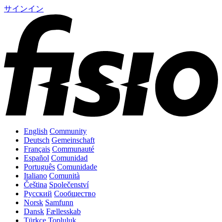
サインイン
English
Community
Deutsch
Gemeinschaft
Français
Communauté
Español
Comunidad
Português
Comunidade
Italiano
Comunità
Čeština
Společenství
Русский
Сообщество
Norsk
Samfunn
Dansk
Fællesskab
Türkçe
Topluluk