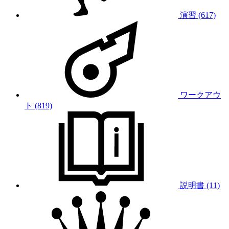
演習 (617)
ワークアウ
ト (819)
説明書 (11)