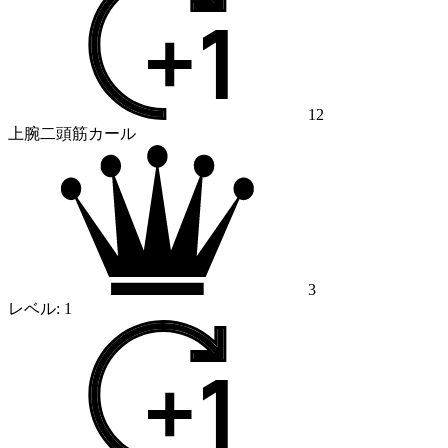
12
上腕二頭筋カール
3
レベル:
1