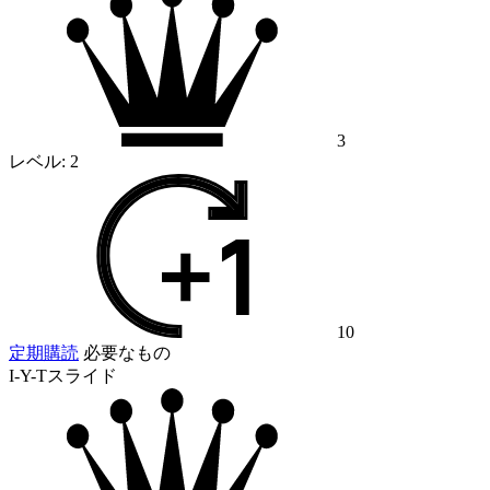
3
レベル:
2
10
定期購読
必要なもの
I-Y-Tスライド