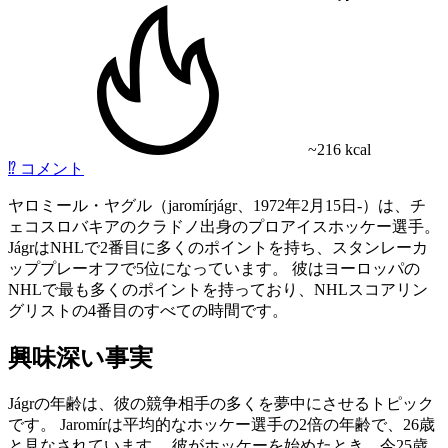
~216 kcal
⁉️
コメント
ヤロミール・ヤグル（jaromírjágr、1972年2月15日-）は、チ
ェコスロバキアのクラドノ出身のプロアイスホッケー選手。
JágrはNHLで2番目に多くのポイントを持ち、スタンレーカ
ッププレーオフで5位になっています。 彼はヨーロッパの
NHLで最も多くのポイントを持っており、NHLスコアリン
グリストの4番目のすべての時間です。
興味深い事実
Jágrの年齢は、彼の競争相手の多くを夢中にさせるトピック
です。 Jaromírは平均的なホッケー選手の2倍の年齢で、26歳
と見なされています。 彼がホッケーを始めたとき、今25歳