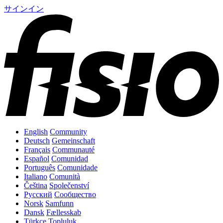
サインイン
English
Community
Deutsch
Gemeinschaft
Français
Communauté
Español
Comunidad
Português
Comunidade
Italiano
Comunità
Čeština
Společenství
Русский
Сообщество
Norsk
Samfunn
Dansk
Fællesskab
Türkçe
Topluluk