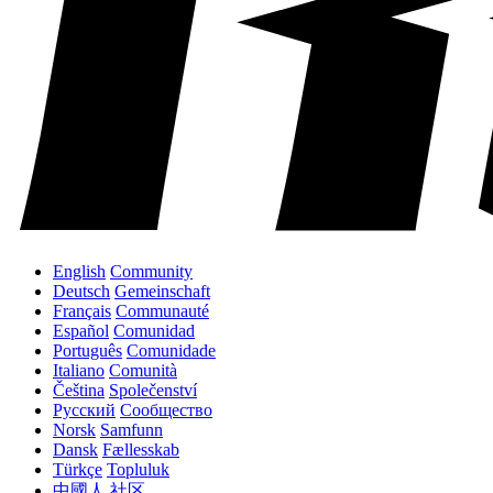
English
Community
Deutsch
Gemeinschaft
Français
Communauté
Español
Comunidad
Português
Comunidade
Italiano
Comunità
Čeština
Společenství
Русский
Сообщество
Norsk
Samfunn
Dansk
Fællesskab
Türkçe
Topluluk
中國人
社区