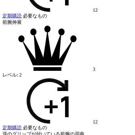
12
定期購読
必要なもの
前腕伸展
3
レベル:
2
12
定期購読
必要なもの
逆のグリップが付いている前腕の屈曲