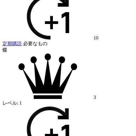
10
定期購読
必要なもの
蝶
3
レベル:
1