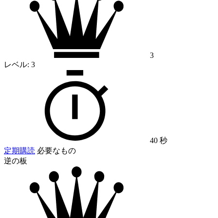
3
レベル:
3
40 秒
定期購読
必要なもの
逆の板