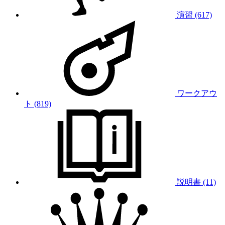
演習 (617)
ワークアウ
ト (819)
説明書 (11)