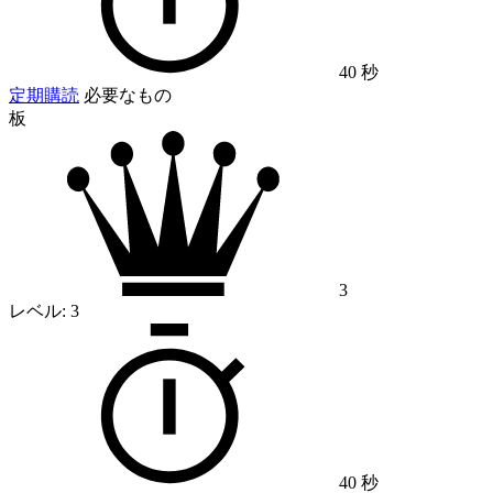
40 秒
定期購読
必要なもの
板
3
レベル:
3
40 秒