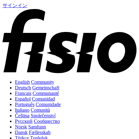
サインイン
English
Community
Deutsch
Gemeinschaft
Français
Communauté
Español
Comunidad
Português
Comunidade
Italiano
Comunità
Čeština
Společenství
Русский
Сообщество
Norsk
Samfunn
Dansk
Fællesskab
Türkçe
Topluluk