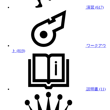
演習 (617)
ワークアウ
ト (819)
説明書 (11)