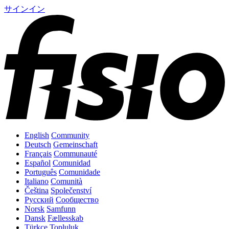
サインイン
English
Community
Deutsch
Gemeinschaft
Français
Communauté
Español
Comunidad
Português
Comunidade
Italiano
Comunità
Čeština
Společenství
Русский
Сообщество
Norsk
Samfunn
Dansk
Fællesskab
Türkçe
Topluluk