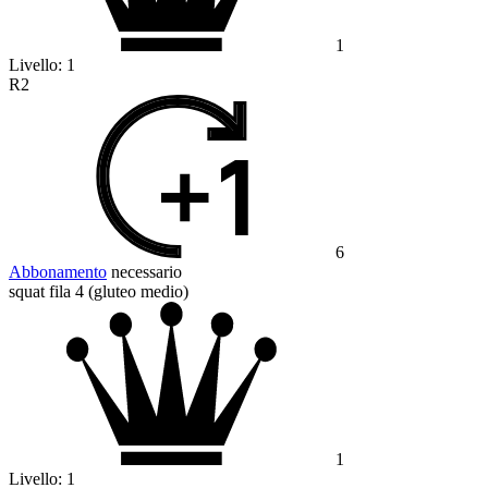
1
Livello:
1
R2
6
Abbonamento
necessario
squat fila 4 (gluteo medio)
1
Livello:
1