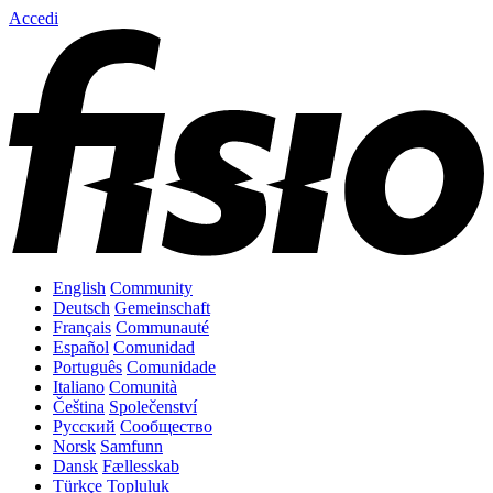
Accedi
English
Community
Deutsch
Gemeinschaft
Français
Communauté
Español
Comunidad
Português
Comunidade
Italiano
Comunità
Čeština
Společenství
Русский
Сообщество
Norsk
Samfunn
Dansk
Fællesskab
Türkçe
Topluluk