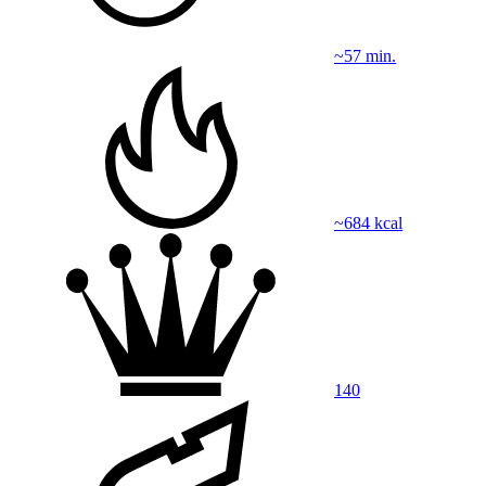
~57 min.
~684 kcal
140