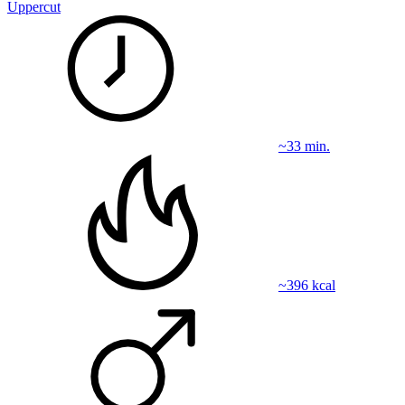
Uppercut
~33 min.
~396 kcal