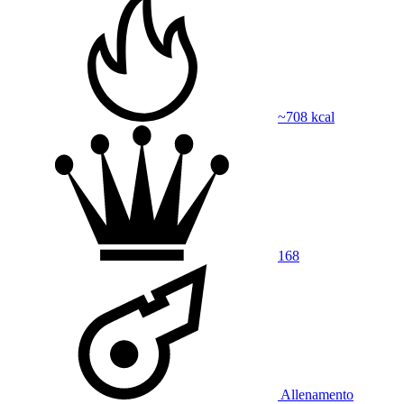
~708 kcal
168
Allenamento