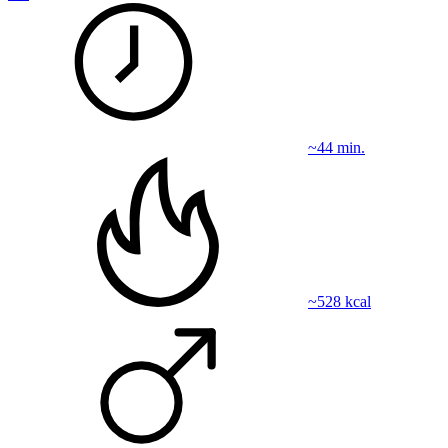
~44 min.
~528 kcal