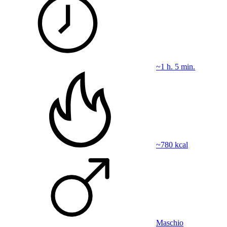
~1 h. 5 min.
~780 kcal
Maschio