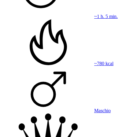
~1 h. 5 min.
~780 kcal
Maschio