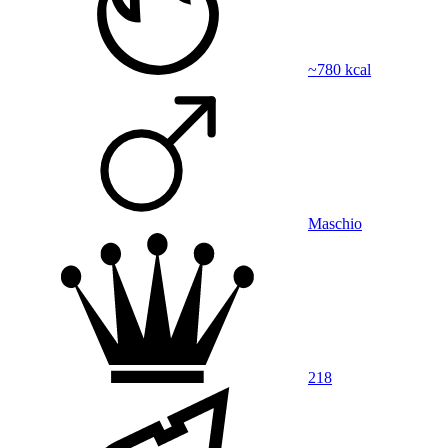
~780 kcal
Maschio
218