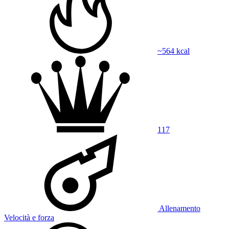
~564 kcal
117
Allenamento
Velocità e forza