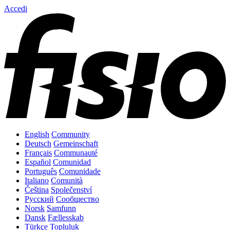
Accedi
English
Community
Deutsch
Gemeinschaft
Français
Communauté
Español
Comunidad
Português
Comunidade
Italiano
Comunità
Čeština
Společenství
Русский
Сообщество
Norsk
Samfunn
Dansk
Fællesskab
Türkçe
Topluluk