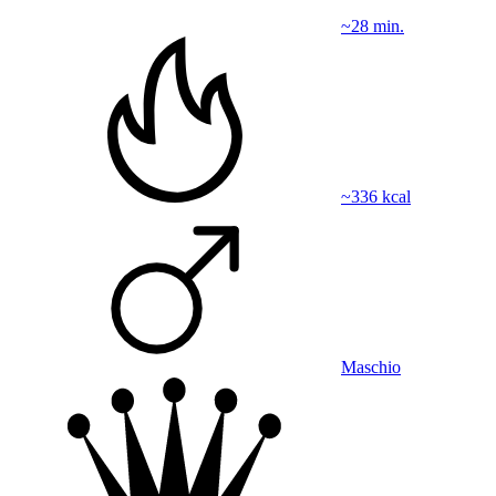
~28 min.
~336 kcal
Maschio