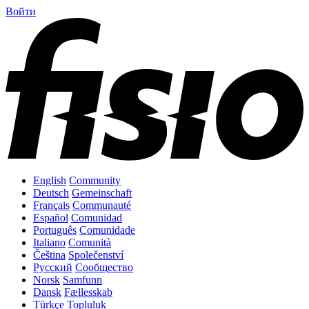
Войти
English
Community
Deutsch
Gemeinschaft
Français
Communauté
Español
Comunidad
Português
Comunidade
Italiano
Comunità
Čeština
Společenství
Русский
Сообщество
Norsk
Samfunn
Dansk
Fællesskab
Türkçe
Topluluk