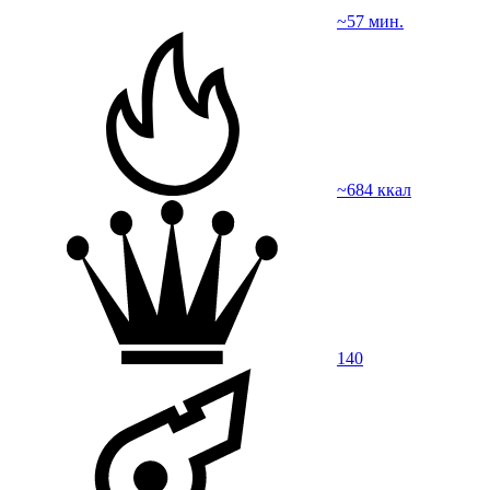
~57 мин.
~684 ккал
140