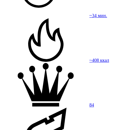
~34 мин.
~408 ккал
84