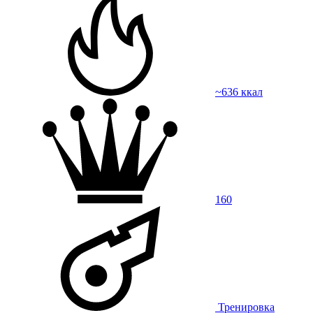
~636 ккал
160
Тренировка