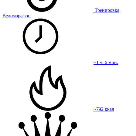
Тренировка
Веломарафон
~1 ч. 6 мин.
~792 ккал