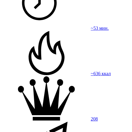
~53 мин.
~636 ккал
208