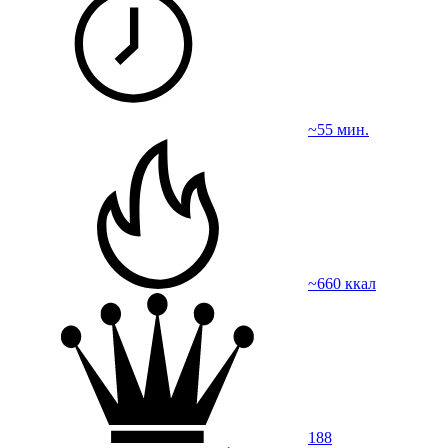
~55 мин.
~660 ккал
188